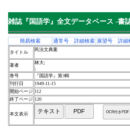
雑誌『国語学』全文データベース -書誌
簡易検索
通常号 詳細検索
展望号 詳細
民法文典案
タイトル
林大;
著者
;
巻号
『国語学』第3輯
刊行日
1949-11-15
開始ページ
112
終了ページ
120
本文表示