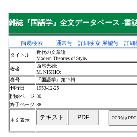
雑誌『国語学』全文データベース -書誌
簡易検索
通常号 詳細検索
展望号 詳細
近代の文章論
タイトル
Modern Theories of Style.
西尾光雄;
著者
M. NISHIO;
巻号
『国語学』第15輯
刊行日
1953-12-25
開始ページ
80
終了ページ
88
本文表示