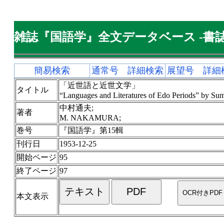
雑誌『国語学』全文データベース -書誌
簡易検索
通常号 詳細検索
展望号 詳細
「近世語と近世文学」
タイトル
“Languages and Literatures of Edo Periods” by Sum
中村通夫;
著者
M. NAKAMURA;
巻号
『国語学』第15輯
刊行日
1953-12-25
開始ページ
95
終了ページ
97
本文表示