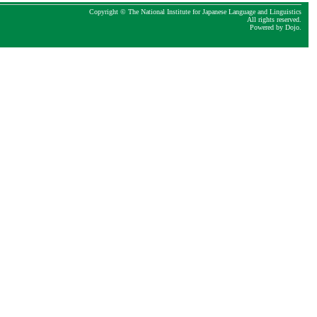
Copyright © The National Institute for Japanese Language and Linguistics
All rights reserved.
Powered by
Dojo
.