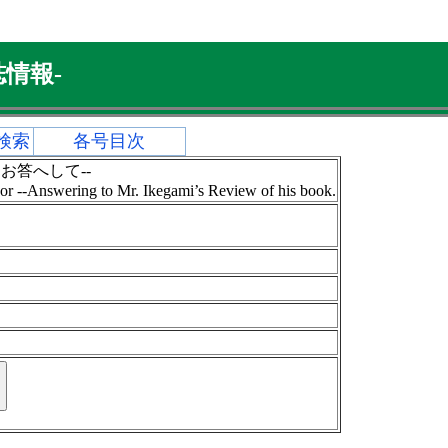
情報-
検索
各号目次
お答へして--
hor --Answering to Mr. Ikegami’s Review of his book.