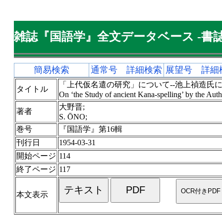
雑誌『国語学』全文データベース -書誌
簡易検索
通常号 詳細検索
展望号 詳細
「上代仮名遣の研究」について--池上禎造氏に
タイトル
On ‘the Study of ancient Kana-spelling’ by the Aut
大野晋;
著者
S. ŌNO;
巻号
『国語学』第16輯
刊行日
1954-03-31
開始ページ
114
終了ページ
117
本文表示