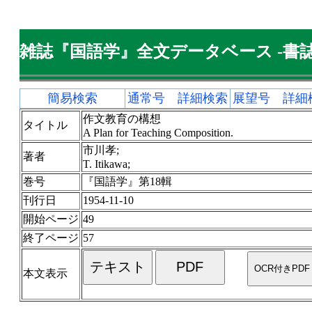
雑誌『国語学』全文データベース -書誌
簡易検索
通常号 詳細検索
展望号 詳細
作文教育の構想
タイトル
A Plan for Teaching Composition.
市川孝;
著者
T. Itikawa;
巻号
『国語学』第18輯
刊行日
1954-11-10
開始ページ
49
終了ページ
57
本文表示