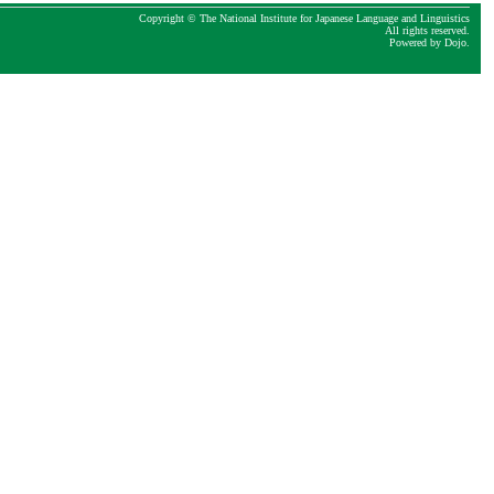
Copyright © The National Institute for Japanese Language and Linguistics
All rights reserved.
Powered by
Dojo
.