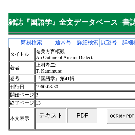
雑誌『国語学』全文データベース -書誌
簡易検索
通常号 詳細検索
展望号 詳細
奄美方言概観
タイトル
An Outline of Amami Dialect.
上村孝二;
著者
T. Kamimura;
巻号
『国語学』第41輯
刊行日
1960-08-30
開始ページ
3
終了ページ
13
本文表示