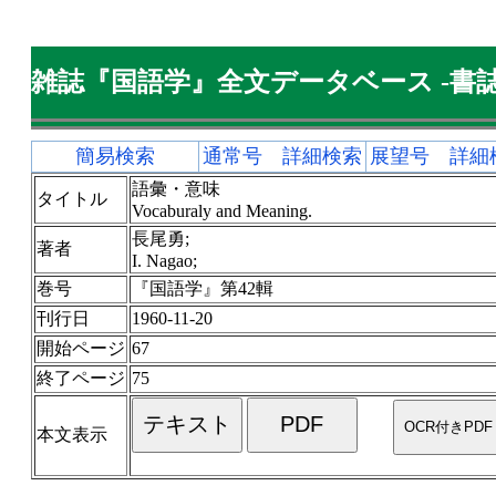
雑誌『国語学』全文データベース -書誌
簡易検索
通常号 詳細検索
展望号 詳細
語彙・意味
タイトル
Vocaburaly and Meaning.
長尾勇;
著者
I. Nagao;
巻号
『国語学』第42輯
刊行日
1960-11-20
開始ページ
67
終了ページ
75
本文表示