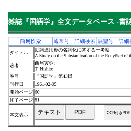
雑誌『国語学』全文データベース -書誌
簡易検索
通常号 詳細検索
展望号 詳細
動詞連用形の名詞化に関する一考察
タイトル
A Study on the Substantivation of the Renyôkei of t
西尾寅弥;
著者
T. Nishio;
巻号
『国語学』第43輯
刊行日
1961-02-05
開始ページ
60
終了ページ
81
本文表示