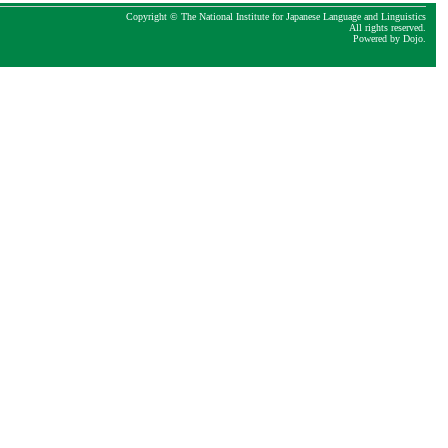
Copyright © The National Institute for Japanese Language and Linguistics
All rights reserved.
Powered by
Dojo
.