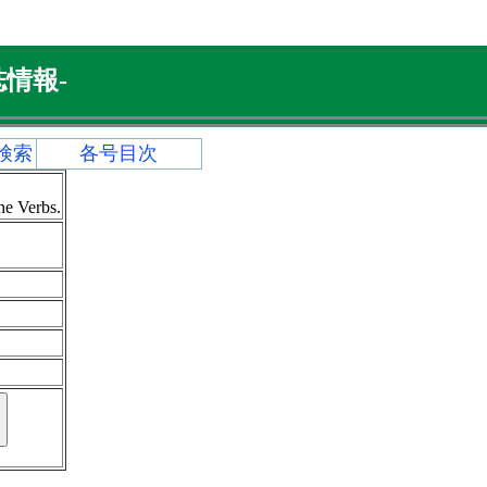
情報-
検索
各号目次
he Verbs.