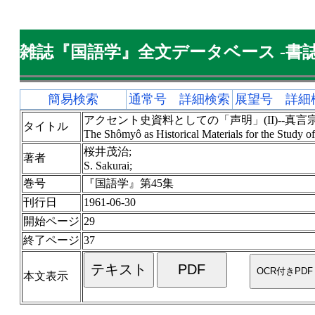
雑誌『国語学』全文データベース -書誌
簡易検索
通常号 詳細検索
展望号 詳細
アクセント史資料としての「声明」(II)--真
タイトル
The Shômyô as Historical Materials for the Study o
桜井茂治;
著者
S. Sakurai;
巻号
『国語学』第45集
刊行日
1961-06-30
開始ページ
29
終了ページ
37
本文表示