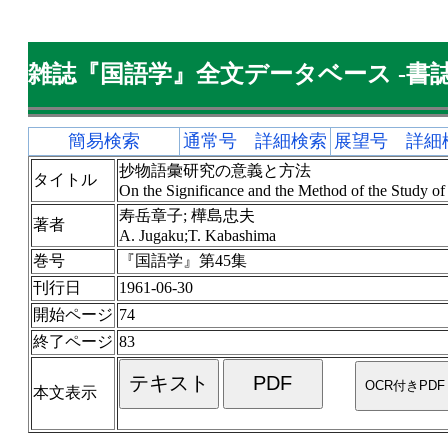
雑誌『国語学』全文データベース -書誌
簡易検索
通常号 詳細検索
展望号 詳細
抄物語彙研究の意義と方法
タイトル
On the Significance and the Method of the Study o
寿岳章子; 樺島忠夫
著者
A. Jugaku;T. Kabashima
巻号
『国語学』第45集
刊行日
1961-06-30
開始ページ
74
終了ページ
83
本文表示