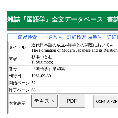
雑誌『国語学』全文データベース -書誌
簡易検索
通常号 詳細検索
展望号 詳細
近代日本語の成立--洋学との関連において--
タイトル
The Formation of Modern Japanese and its Relation
杉本つとむ;
著者
T. Sugimoto;
巻号
『国語学』第46集
刊行日
1961-09-30
開始ページ
52
終了ページ
68
本文表示