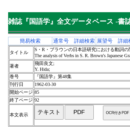
雑誌『国語学』全文データベース -書誌
簡易検索
通常号 詳細検索
展望号 詳細
S・R・ブラウンの日本語研究における動詞の問題
タイトル
The analysis of Verbs in S. R. Brown's Japanese 
飛田良文;
著者
Y. Hida;
巻号
『国語学』第48集
刊行日
1962-03-30
開始ページ
85
終了ページ
92
本文表示