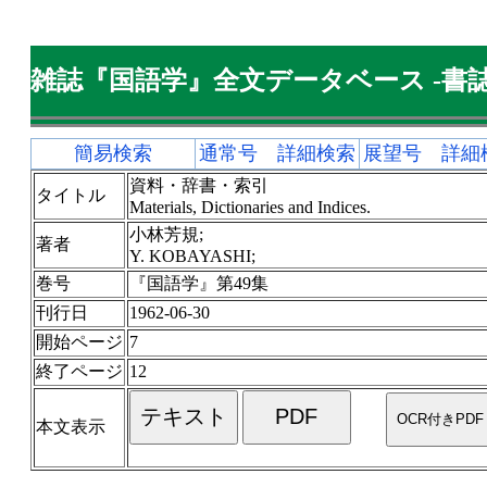
雑誌『国語学』全文データベース -書誌
簡易検索
通常号 詳細検索
展望号 詳細
資料・辞書・索引
タイトル
Materials, Dictionaries and Indices.
小林芳規;
著者
Y. KOBAYASHI;
巻号
『国語学』第49集
刊行日
1962-06-30
開始ページ
7
終了ページ
12
本文表示