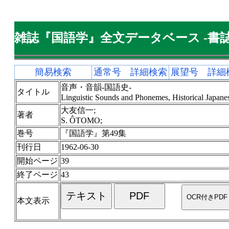
雑誌『国語学』全文データベース -書誌
簡易検索
通常号 詳細検索
展望号 詳細
音声・音韻-国語史-
タイトル
Linguistic Sounds and Phonemes, Historical Japane
大友信一;
著者
S. ÔTOMO;
巻号
『国語学』第49集
刊行日
1962-06-30
開始ページ
39
終了ページ
43
本文表示