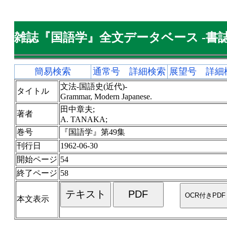
雑誌『国語学』全文データベース -書誌
簡易検索
通常号 詳細検索
展望号 詳細
文法-国語史(近代)-
タイトル
Grammar, Modern Japanese.
田中章夫;
著者
A. TANAKA;
巻号
『国語学』第49集
刊行日
1962-06-30
開始ページ
54
終了ページ
58
本文表示