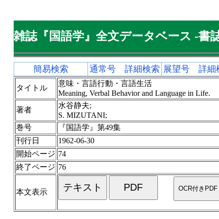
雑誌『国語学』全文データベース -書誌
簡易検索
通常号 詳細検索
展望号 詳細
意味・言語行動・言語生活
タイトル
Meaning, Verbal Behavior and Language in Life.
水谷静夫;
著者
S. MIZUTANI;
巻号
『国語学』第49集
刊行日
1962-06-30
開始ページ
74
終了ページ
76
本文表示