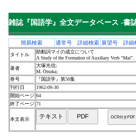
雑誌『国語学』全文データベース -書誌
簡易検索
通常号 詳細検索
展望号 詳細
助動詞マイの成立について
タイトル
A Study of the Formation of Auxiliary Verb “Mai”.
大塚光信;
著者
M. Ōtsuka;
巻号
『国語学』第50集
刊行日
1962-09-30
開始ページ
64
終了ページ
71
本文表示