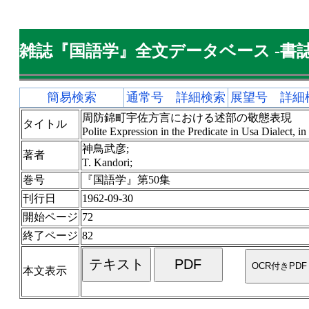
雑誌『国語学』全文データベース -書誌
簡易検索
通常号 詳細検索
展望号 詳細
周防錦町宇佐方言における述部の敬態表現
タイトル
Polite Expression in the Predicate in Usa Dialect, i
神鳥武彦;
著者
T. Kandori;
巻号
『国語学』第50集
刊行日
1962-09-30
開始ページ
72
終了ページ
82
本文表示