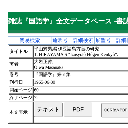
雑誌『国語学』全文データベース -書誌
簡易検索
通常号 詳細検索
展望号 詳細
平山輝男編 伊豆諸島方言の研究
タイトル
T. HIRAYAMA'S “Izusyotô Hôgen Kenkyû”.
大岩正仲;
著者
Ōiwa Masanaka;
巻号
『国語学』第61集
刊行日
1965-06-30
開始ページ
60
終了ページ
72
本文表示