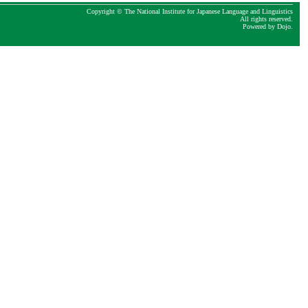
Copyright © The National Institute for Japanese Language and Linguistics
All rights reserved.
Powered by
Dojo
.