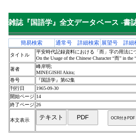
雑誌『国語学』全文データベース -書誌
簡易検索
通常号 詳細検索
展望号 詳細
平安時代記録資料における「而」字の用法につい
タイトル
On the Usage of the Chinese Character “而” in the “k
峰岸明;
著者
MINEGISHI Akira;
巻号
『国語学』第62集
刊行日
1965-09-30
開始ページ
14
終了ページ
26
本文表示