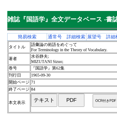
雑誌『国語学』全文データベース -書誌
簡易検索
通常号 詳細検索
展望号 詳細
語彙論の術語をめぐって
タイトル
For Terminology in the Theory of Vocabulary.
水谷静夫;
著者
MIZUTANI Sizuo;
巻号
『国語学』第62集
刊行日
1965-09-30
開始ページ
71
終了ページ
84
本文表示