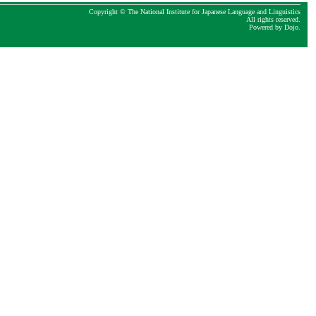
Copyright © The National Institute for Japanese Language and Linguistics
All rights reserved.
Powered by
Dojo
.