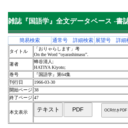
雑誌『国語学』全文データベース -書誌
簡易検索
通常号 詳細検索
展望号 詳細
「おりゃらします」考
タイトル
On the Word “oyarashimasu”.
蜂谷清人;
著者
HATIYA Kiyoto;
巻号
『国語学』第64集
刊行日
1966-03-30
開始ページ
38
終了ページ
47
本文表示