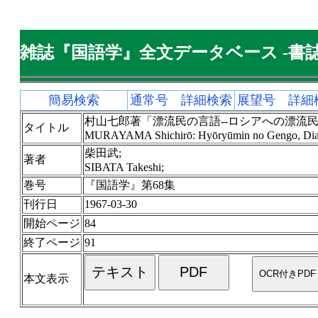
雑誌『国語学』全文データベース -書誌
簡易検索
通常号 詳細検索
展望号 詳細
村山七郎著「漂流民の言語--ロシアへの漂流民
タイトル
MURAYAMA Shichirō: Hyōryūmin no Gengo, Dialect
柴田武;
著者
SIBATA Takeshi;
巻号
『国語学』第68集
刊行日
1967-03-30
開始ページ
84
終了ページ
91
本文表示