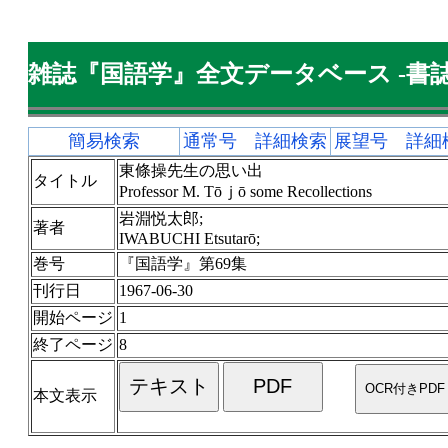
雑誌『国語学』全文データベース -書誌
簡易検索
通常号 詳細検索
展望号 詳細
東條操先生の思い出
タイトル
Professor M. Tōｊō some Recollections
岩淵悦太郎;
著者
IWABUCHI Etsutarō;
巻号
『国語学』第69集
刊行日
1967-06-30
開始ページ
1
終了ページ
8
本文表示