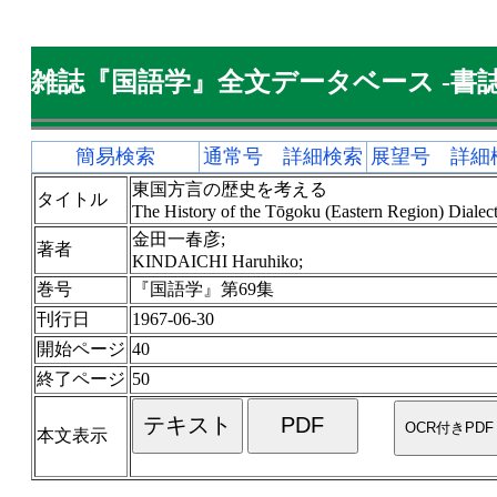
雑誌『国語学』全文データベース -書誌
簡易検索
通常号 詳細検索
展望号 詳細
東国方言の歴史を考える
タイトル
The History of the Tōgoku (Eastern Region) Dialec
金田一春彦;
著者
KINDAICHI Haruhiko;
巻号
『国語学』第69集
刊行日
1967-06-30
開始ページ
40
終了ページ
50
本文表示