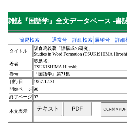
雑誌『国語学』全文データベース -書誌
簡易検索
通常号 詳細検索
展望号 詳細
阪倉篤義著「語構成の研究」
タイトル
Studies in Word Formation (TSUKISHIMA Hiroshi
築島裕;
著者
TSUKISHIMA Hiroshi;
巻号
『国語学』第71集
刊行日
1967-12-31
開始ページ
90
終了ページ
97
本文表示