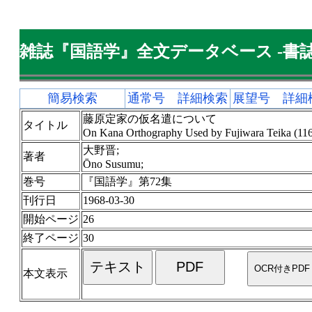
雑誌『国語学』全文データベース -書誌
簡易検索
通常号 詳細検索
展望号 詳細
藤原定家の仮名遣について
タイトル
On Kana Orthography Used by Fujiwara Teika (11
大野晋;
著者
Ōno Susumu;
巻号
『国語学』第72集
刊行日
1968-03-30
開始ページ
26
終了ページ
30
本文表示