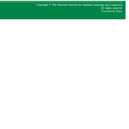
Copyright © The National Institute for Japanese Language and Linguistics
All rights reserved.
Powered by
Dojo
.