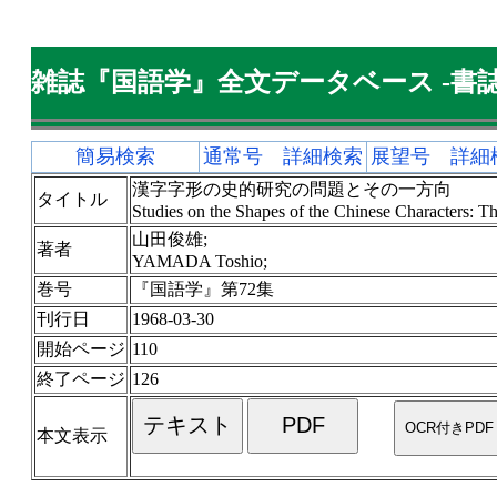
雑誌『国語学』全文データベース -書誌
簡易検索
通常号 詳細検索
展望号 詳細
漢字字形の史的研究の問題とその一方向
タイトル
Studies on the Shapes of the Chinese Characters: Th
山田俊雄;
著者
YAMADA Toshio;
巻号
『国語学』第72集
刊行日
1968-03-30
開始ページ
110
終了ページ
126
本文表示