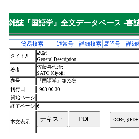
雑誌『国語学』全文データベース -書誌
簡易検索
通常号 詳細検索
展望号 詳細
総記
タイトル
General Description
佐藤喜代治;
著者
SATŌ Kiyoji;
巻号
『国語学』第73集
刊行日
1968-06-30
開始ページ
1
終了ページ
6
本文表示