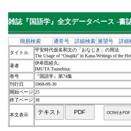
雑誌『国語学』全文データベース -書誌
簡易検索
通常号 詳細検索
展望号 詳細
平安時代仮名和文の「おなじき」の用法
タイトル
The Usage of “Onajiki” in Kana-Writings of the He
伊牟田経久;
著者
IMUTA Tsunehisa;
巻号
『国語学』第74集
刊行日
1968-09-30
開始ページ
25
終了ページ
38
本文表示