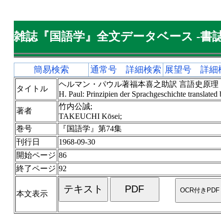
雑誌『国語学』全文データベース -書誌
簡易検索
通常号 詳細検索
展望号 詳細
ヘルマン・パウル著福本喜之助訳 言語史原理
タイトル
H. Paul: Prinzipien der Sprachgeschichte transl
竹内公誠;
著者
TAKEUCHI Kōsei;
巻号
『国語学』第74集
刊行日
1968-09-30
開始ページ
86
終了ページ
92
本文表示