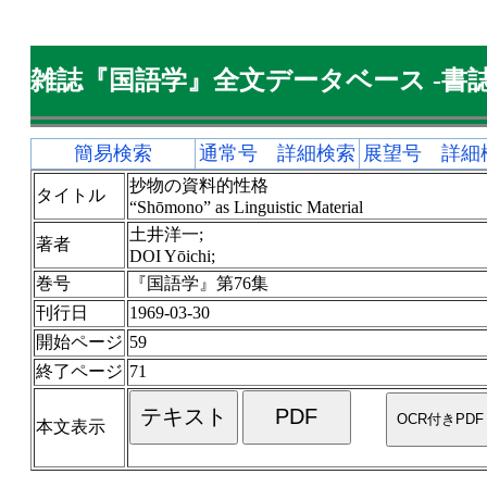
雑誌『国語学』全文データベース -書誌
簡易検索
通常号 詳細検索
展望号 詳細
抄物の資料的性格
タイトル
“Shōmono” as Linguistic Material
土井洋一;
著者
DOI Yōichi;
巻号
『国語学』第76集
刊行日
1969-03-30
開始ページ
59
終了ページ
71
本文表示