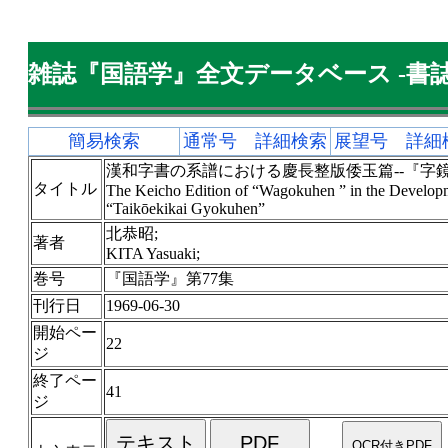
雑誌『国語学』全文データベース -書誌
簡易検索
通常号 詳細検索
展望号 詳細
漢和字書の系譜における慶長整版倭玉篇--『字
タイトル
The Keicho Edition of “Wagokuhen ” in the Develop
“Taikōekikai Gyokuhen”
北恭昭;
著者
KITA Yasuaki;
巻号
『国語学』第77集
刊行日
1969-06-30
開始ペー
22
ジ
終了ペー
41
ジ