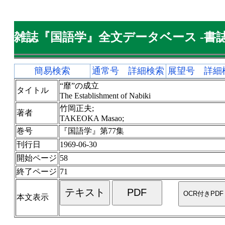
雑誌『国語学』全文データベース -書誌
簡易検索
通常号 詳細検索
展望号 詳細
“靡”の成立
タイトル
The Establishment of Nabiki
竹岡正夫;
著者
TAKEOKA Masao;
巻号
『国語学』第77集
刊行日
1969-06-30
開始ページ
58
終了ページ
71
本文表示