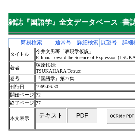
雑誌『国語学』全文データベース -書誌
簡易検索
通常号 詳細検索
展望号 詳細
今井文男著「表現学仮説」
タイトル
F. Imai: Toward the Science of Expression (TSU
塚原鉄雄;
著者
TSUKAHARA Tetsuo;
巻号
『国語学』第77集
刊行日
1969-06-30
開始ページ
72
終了ページ
77
本文表示