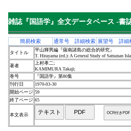
雑誌『国語学』全文データベース -書誌
簡易検索
通常号 詳細検索
展望号 詳細
平山輝男編『薩南諸島の総合的研究』
タイトル
T. Hirayama (ed.): A General Study of Satsunan 
上村孝二;
著者
KAMIMURA Takaji;
巻号
『国語学』第80集
刊行日
1970-03-30
開始ページ
59
終了ページ
65
本文表示