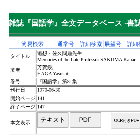
雑誌『国語学』全文データベース -書誌
簡易検索
通常号 詳細検索
展望号 詳細
追想・佐久間鼎先生
タイトル
Memories of the Late Professor SAKUMA Kanae.
芳賀綏;
著者
HAGA Yasushi;
巻号
『国語学』第81集
刊行日
1970-06-30
開始ページ
141
終了ページ
147
本文表示