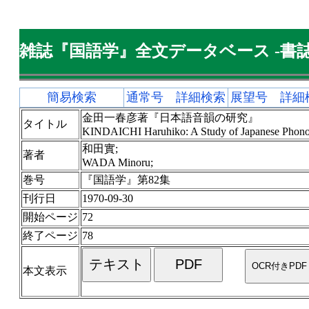
雑誌『国語学』全文データベース -書誌
簡易検索
通常号 詳細検索
展望号 詳細
金田一春彦著『日本語音韻の研究』
タイトル
KINDAICHI Haruhiko: A Study of Japanese Phon
和田實;
著者
WADA Minoru;
巻号
『国語学』第82集
刊行日
1970-09-30
開始ページ
72
終了ページ
78
本文表示