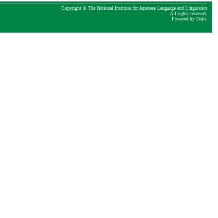
Copyright © The National Institute for Japanese Language and Linguistics
All rights reserved.
Powered by
Dojo
.