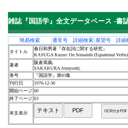
雑誌『国語学』全文データベース -書誌
簡易検索
通常号 詳細検索
展望号 詳細
春日和男著『存在詞に関する研究』
タイトル
KASUGA Kazuo: On Sonsaishi (Equational 
阪倉篤義;
著者
SAKAKURA Atsuyoshi;
巻号
『国語学』第83集
刊行日
1970-12-30
開始ページ
60
終了ページ
63
本文表示