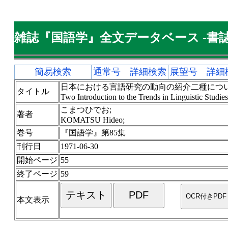
雑誌『国語学』全文データベース -書誌
簡易検索
通常号 詳細検索
展望号 詳細
日本における言語研究の動向の紹介二種につ
タイトル
Two Introduction to the Trends in Linguistic Studies
こまつひでお;
著者
KOMATSU Hideo;
巻号
『国語学』第85集
刊行日
1971-06-30
開始ページ
55
終了ページ
59
本文表示