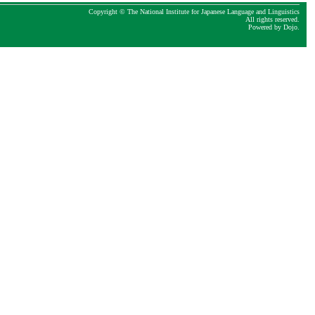
Copyright © The National Institute for Japanese Language and Linguistics
All rights reserved.
Powered by
Dojo
.