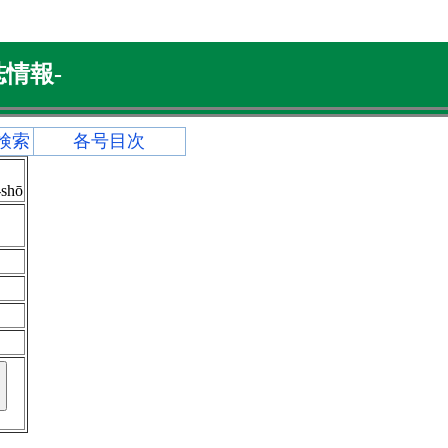
情報-
検索
各号目次
-shō