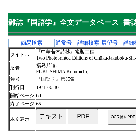
雑誌『国語学』全文データベース -書誌
簡易検索
通常号 詳細検索
展望号 詳細
『中華若木詩抄』複製二種
タイトル
Two Photoprinted Editions of Chūka-Jakuboku-Shi
福島邦道;
著者
FUKUSHIMA Kunimichi;
巻号
『国語学』第85集
刊行日
1971-06-30
開始ページ
60
終了ページ
65
本文表示