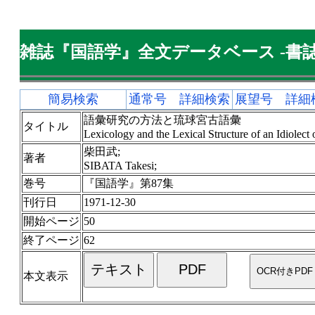
雑誌『国語学』全文データベース -書誌
簡易検索
通常号 詳細検索
展望号 詳細
語彙研究の方法と琉球宮古語彙
タイトル
Lexicology and the Lexical Structure of an Idiolect
柴田武;
著者
SIBATA Takesi;
巻号
『国語学』第87集
刊行日
1971-12-30
開始ページ
50
終了ページ
62
本文表示