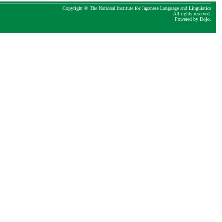
Copyright © The National Institute for Japanese Language and Linguistics
All rights reserved.
Powered by
Dojo
.