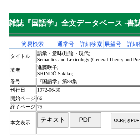
雑誌『国語学』全文データベース -書誌
簡易検索
通常号 詳細検索
展望号 詳細
語彙・意味(理論・現代)
タイトル
Semantics and Lexicology (General Theory and Pre
進藤咲子;
著者
SHINDŌ Sakiko;
巻号
『国語学』第89集
刊行日
1972-06-30
開始ページ
66
終了ページ
75
本文表示