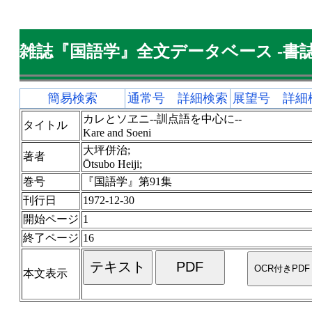
雑誌『国語学』全文データベース -書誌
簡易検索
通常号 詳細検索
展望号 詳細
カレとソヱニ--訓点語を中心に--
タイトル
Kare and Soeni
大坪併治;
著者
Ōtsubo Heiji;
巻号
『国語学』第91集
刊行日
1972-12-30
開始ページ
1
終了ページ
16
本文表示