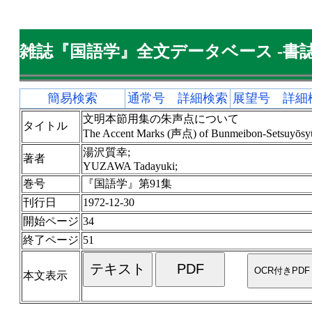
雑誌『国語学』全文データベース -書誌
簡易検索
通常号 詳細検索
展望号 詳細
文明本節用集の朱声点について
タイトル
The Accent Marks (声点) of Bunmeibon-Setsuyōsy
湯沢質幸;
著者
YUZAWA Tadayuki;
巻号
『国語学』第91集
刊行日
1972-12-30
開始ページ
34
終了ページ
51
本文表示