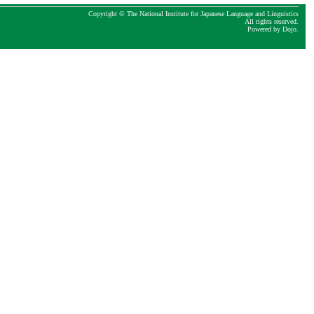
Copyright © The National Institute for Japanese Language and Linguistics
All rights reserved.
Powered by
Dojo
.