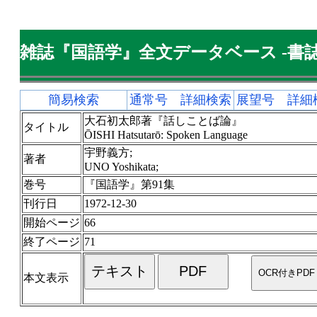
雑誌『国語学』全文データベース -書誌
簡易検索
通常号 詳細検索
展望号 詳細
大石初太郎著『話しことば論』
タイトル
ŌISHI Hatsutarō: Spoken Language
宇野義方;
著者
UNO Yoshikata;
巻号
『国語学』第91集
刊行日
1972-12-30
開始ページ
66
終了ページ
71
本文表示