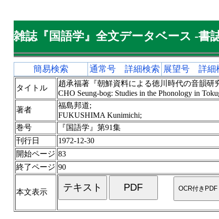
雑誌『国語学』全文データベース -書誌
簡易検索
通常号 詳細検索
展望号 詳細
趙承福著『朝鮮資料による徳川時代の音韻研
タイトル
CHO Seung-bog: Studies in the Phonology in Toku
福島邦道;
著者
FUKUSHIMA Kunimichi;
巻号
『国語学』第91集
刊行日
1972-12-30
開始ページ
83
終了ページ
90
本文表示