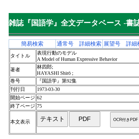
雑誌『国語学』全文データベース -書誌
簡易検索
通常号 詳細検索
展望号 詳細
表現行動のモデル
タイトル
A Model of Human Expressive Behavior
林四郎;
著者
HAYASHI Shirō ;
巻号
『国語学』第92集
刊行日
1973-03-30
開始ページ
62
終了ページ
75
本文表示