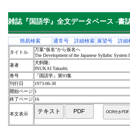
雑誌『国語学』全文データベース -書誌
簡易検索
通常号 詳細検索
展望号 詳細
万葉“仮名”から仮名へ
タイトル
The Development of the Japanese Syllabic System 
犬飼隆;
著者
INUKAI Takashi;
巻号
『国語学』第93集
刊行日
1973-06-30
開始ページ
1
終了ページ
16
本文表示