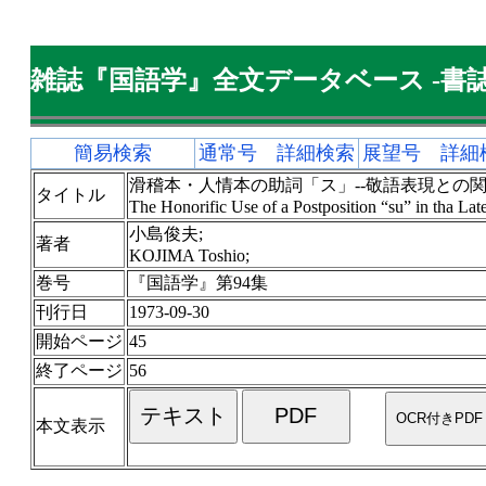
雑誌『国語学』全文データベース -書誌
簡易検索
通常号 詳細検索
展望号 詳細
滑稽本・人情本の助詞「ス」--敬語表現との関連
タイトル
The Honorific Use of a Postposition “su” in tha Lat
小島俊夫;
著者
KOJIMA Toshio;
巻号
『国語学』第94集
刊行日
1973-09-30
開始ページ
45
終了ページ
56
本文表示